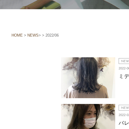
HOME
>
NEWS
> > 2022/06
NEW
2022-0
ミ
NEW
2022-0
バ