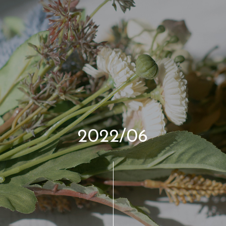
2
0
2
2
/
0
6