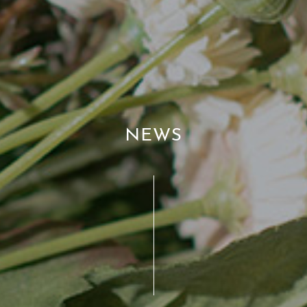
N
E
W
S