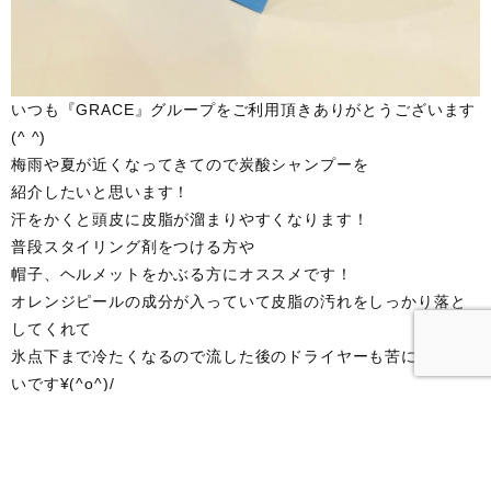
いつも『GRACE』グループをご利用頂きありがとうございます
(^ ^)
梅雨や夏が近くなってきてので炭酸シャンプーを
紹介したいと思います！
汗をかくと頭皮に皮脂が溜まりやすくなります！
普段スタイリング剤をつける方や
帽子、ヘルメットをかぶる方にオススメです！
オレンジピールの成分が入っていて皮脂の汚れをしっかり落と
してくれて
氷点下まで冷たくなるので流した後のドライヤーも苦にならな
いです¥(^o^)/
『BELLE by grace』ﾍﾞﾙ ﾊﾞｲ ｸﾞﾚｲｽ
☎︎( ˘ᵕ˘ )℡
0284-22-7779