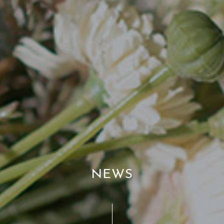
N
E
W
S