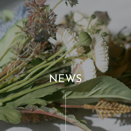
N
E
W
S