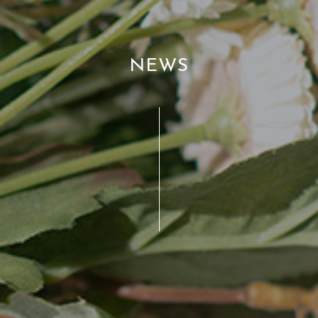
N
E
W
S