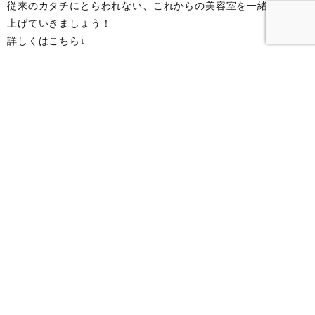
従来のカタチにとらわれない、これからの美容室を一緒に作り
上げていきましょう！
詳しくはこちら↓
・【正社員】美容師スタイリスト募集／Lumiere
・【正社員】美容師アシスタント募集／Lumiere
・【パート】美容師スタイリスト募集／Lumiere
< prev
｜
NEWS list
｜
next >
NEW POST
ハイトーンカラーと言ったらLight！
炭酸シャンプー