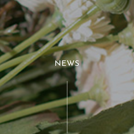
N
E
W
S