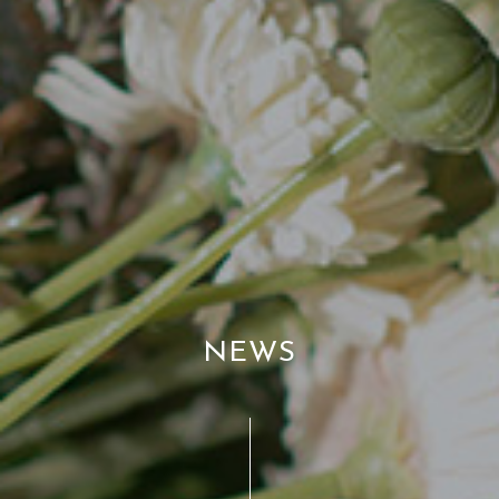
N
E
W
S