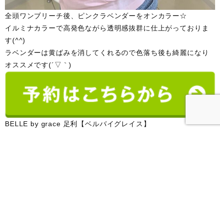
全頭ワンブリーチ後、ピンクラベンダーをオンカラー☆
イルミナカラーで高発色ながら透明感抜群に仕上がっておりま
す(^^)
ラベンダーは黄ばみを消してくれるので色落ち後も綺麗になり
オススメです(´▽｀)
BELLE by grace 足利【ベルバイグレイス】
栃木県足利市上渋垂町３６９－１０
東武福居駅より車で4分、足利市駅より車で15分【足利 佐野 太
田 館林 美容室】
GRACEグレイスは足利・太田に3店舗を展開する【ヘアカラー
特化美容室】です。全てのカラー剤にコラーゲン配合☆ダメー
ジを抑えた最新薬剤を豊富にご用意。トレンドデザインカラー
や透明感、ダメージレスかつ色味の濃い薬剤を使用しオリジナ