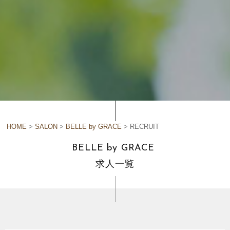
HOME
>
SALON
>
BELLE by GRACE
> RECRUIT
B
E
L
L
E
b
y
G
R
A
C
E
求
人
一
覧