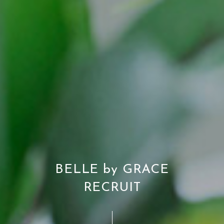
B
E
L
L
E
b
y
G
R
A
C
E
R
E
C
R
U
I
T