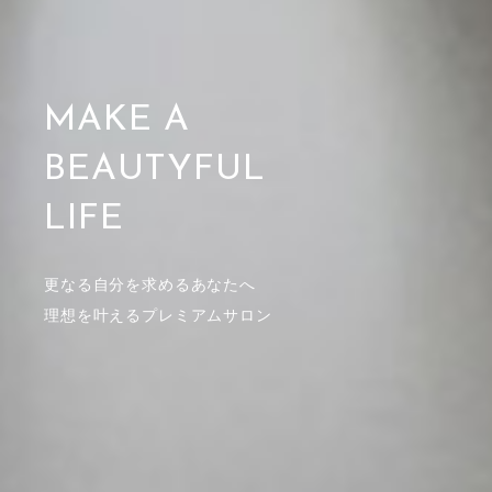
M
A
K
E
A
B
E
A
U
T
Y
F
U
L
L
I
F
E
更なる自分を求めるあなたへ
理想を叶えるプレミアムサロン