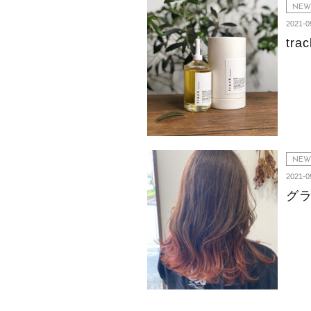
NEW
2021-0
trac
NEW
2021-0
グ