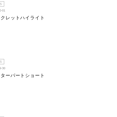
S
0-01
ークレットハイライト
S
9-30
ンターパートショート