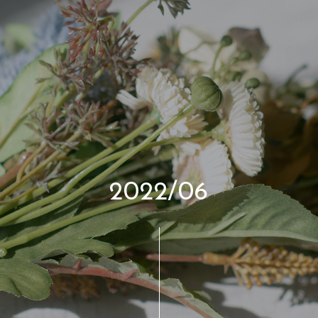
2
0
2
2
/
0
6