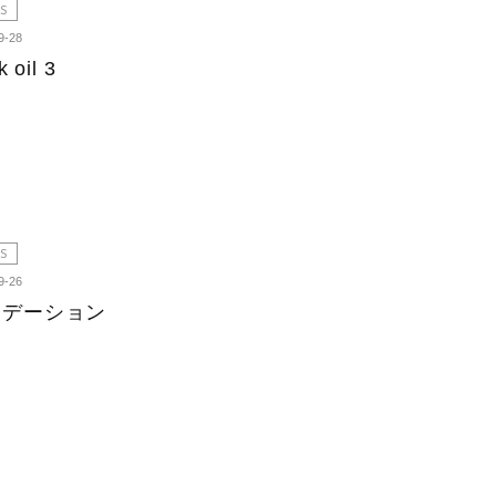
S
9-28
k oil 3
S
9-26
ラデーション