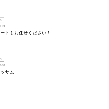
S
0-09
ョートもお任せください！
S
0-08
ロッサム