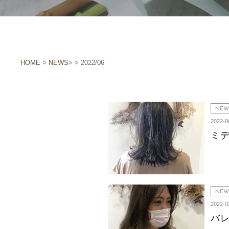
HOME
>
NEWS
> > 2022/06
NEW
2022-0
ミ
NEW
2022-0
バ